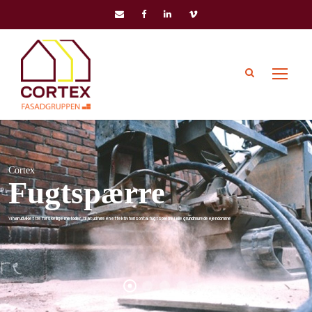
Cortex
Fugtspærre
Vi har udviklet tre forskellige metoder, til at udføre en effektiv horisontal fugtspærre i alle grundmurede ejendomme